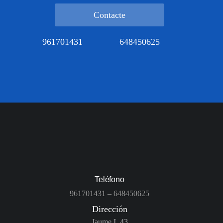
Contacte
961701431
648450625
Teléfono
961701431
–
648450625
Dirección
Jaume I, 43