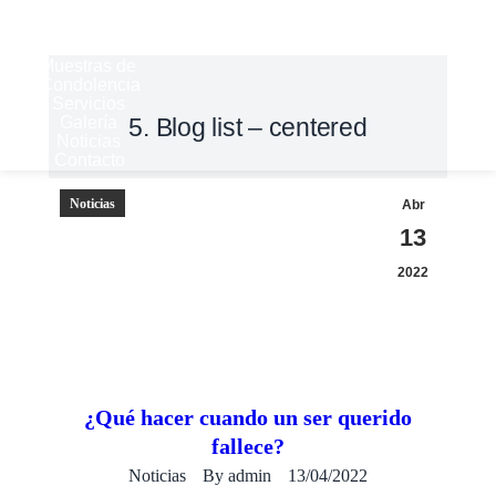
Historia
Derechos
del Cliente
Muestras de
Condolencia
Servicios
Galería
5. Blog list – centered
Noticias
Contacto
Noticias
Abr
13
2022
¿Qué hacer cuando un ser querido
fallece?
Noticias
By
admin
13/04/2022