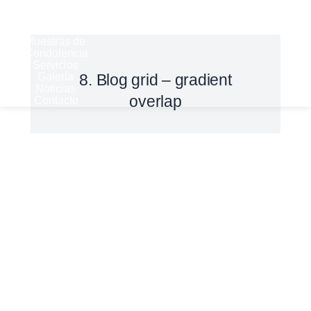
Historia
Derechos
del Cliente
Muestras de
Condolencia
Servicios
Galería
8. Blog grid – gradient
Noticias
overlap
Contacto
Noticias