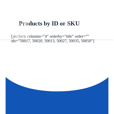
Historia
Derechos
del Cliente
Muestras de
Condolencia
Products by ID or SKU
Servicios
Galería
Noticias
[products columns=”4″ orderby=”title” order=””
Contacto
ids=”50017, 50020, 50013, 50027, 50035, 50050″]